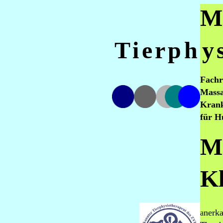
M
Tierph
y
Fachr
Mass
Kran
für H
M
K
nerk
a