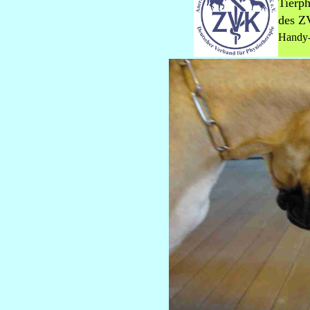
Tierph
des 
Handy-